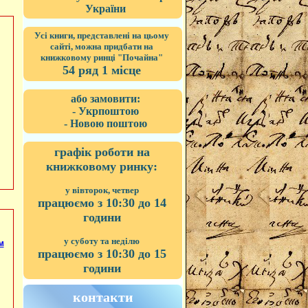
України
Усі книги, представлені на цьому
сайті, можна придбати на
книжковому ринці "Почайна"
54 ряд 1 місце
або замовити:
- Укрпоштою
- Новою поштою
графік роботи на
книжковому ринку:
у вівторок, четвер
працюємо з 10:30 до 14
години
у суботу та неділю
м
працюємо з 10:30 до 15
години
контакти