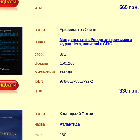
565 грн.
ціна
автор
Аріфмеметов Осман
Моя депортація. Репортажі кримського
назва
журналіста, написані в СІЗО
стор.
371
формат
150х205
обкладинка
тверда
ISBN
978-617-8517-92-2
330 грн.
ціна
автор
Комнацький Петро
назва
Атлантида
стор.
160