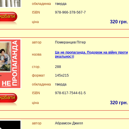
обкладинка
тверда
ISBN
978-966-378-567-7
320 грн.
ціна
автор
Померанцев Пітер
Це не пропаганда. Подорож на війну проти
назва
реальності
стор.
288
формат
145х215
обкладинка
тверда
ISBN
978-617-7544-61-5
320 грн.
ціна
автор
Абрамсон Джилл