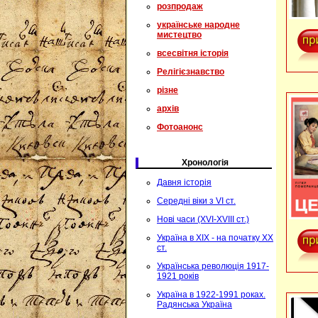
розпродаж
українське народне
мистецтво
всесвітня історія
Релігієзнавство
різне
архів
Фотоанонс
Хронологія
Давня історія
Середні віки з VI ст.
Нові часи (XVI-XVIII ст.)
Україна в XIX - на початку XX
ст.
Українська революція 1917-
1921 років
Україна в 1922-1991 роках.
Радянська Україна