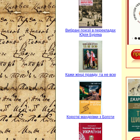
Вибрані поезії в перекладах
Юрія Буряка
Кажи жінці правду, та не всю
Короткі мандрівки з Боготи