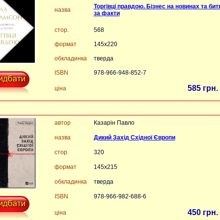
Торгівці правдою. Бізнес на новинах та бит
назва
за факти
стор.
568
формат
145х220
обкладинка
тверда
ISBN
978-966-948-852-7
585 грн.
ціна
автор
Казарін Павло
назва
Дикий Захід Східної Європи
стор.
320
формат
145х215
обкладинка
тверда
ISBN
978-966-982-688-6
450 грн.
ціна