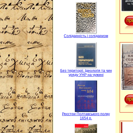
Солідарність і солідаризм
Без території. Ідеологія та чин
уряду УНР на чужині
Реєстри Полтавського полку
1654 р.