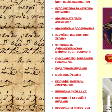
ідея, нація, націоналізм
публіцистика та науково-
популярні
архівні матеріали,
документи
археологічні дослідження
зарубіжні видання про
Україну
етнографія,
давньоукраїнська
міфологія, антропологія
краєзнавство, генеалогія,
геральдика
подарункові видання
мілітарна Україна
біографії, мемуари,
листування
визвольні рухи XX ст.
періодичні та серійні
видання
перекладна література