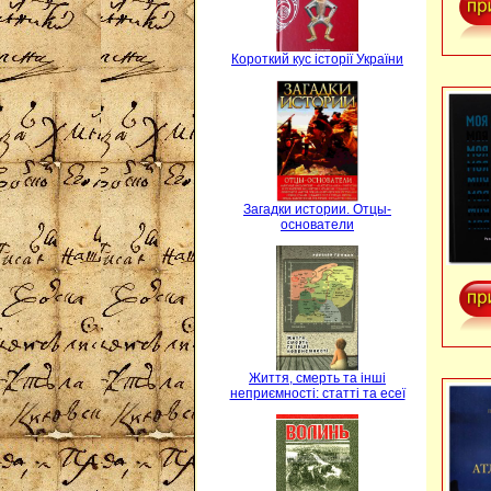
Короткий кус історії України
Загадки истории. Отцы-
основатели
Життя, смерть та інші
неприємності: статті та есеї