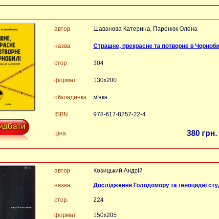
автор
Шаванова Катерина, Паренюк Олена
назва
Страшне, прекрасне та потворне в Чорноби
стор.
304
формат
130х200
обкладинка
м'яка
ISBN
978-617-8257-22-4
380 грн.
ціна
автор
Козицький Андрій
назва
Дослідження Голодомору та геноцидні студ
стор.
224
формат
150х205