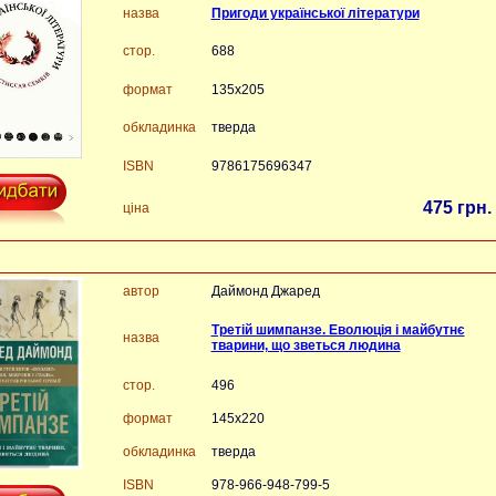
назва
Пригоди української літератури
стор.
688
формат
135х205
обкладинка
тверда
ISBN
9786175696347
475 грн.
ціна
автор
Даймонд Джаред
Третій шимпанзе. Еволюція і майбутнє
назва
тварини, що зветься людина
стор.
496
формат
145х220
обкладинка
тверда
ISBN
978-966-948-799-5