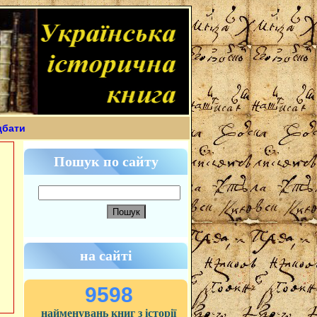
дбати
Пошук по сайту
на сайті
9598
найменувань книг з історії