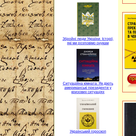
Збройні люди України. Історії,
які ми розповімо онукам
Ситуаційна кімната. Як діють
американські президенти у
кризових ситуаціях
Український гороскоп