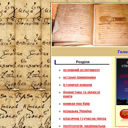
Голо
Розділи
основний асортимент
останні примірники
історичні романи
букіністика та рідкісні
книги
книжки про Київ
козацька Україна
класична і сучасна проза
політологія, національна