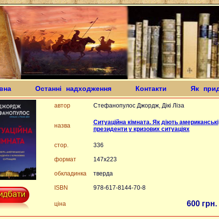
вна
Останні надходження
Контакти
Як при
автор
Стефанопулос Джордж, Дікі Ліза
Ситуаційна кімната. Як діють американські
назва
президенти у кризових ситуаціях
стор.
336
формат
147х223
обкладинка
тверда
ISBN
978-617-8144-70-8
600 грн.
ціна