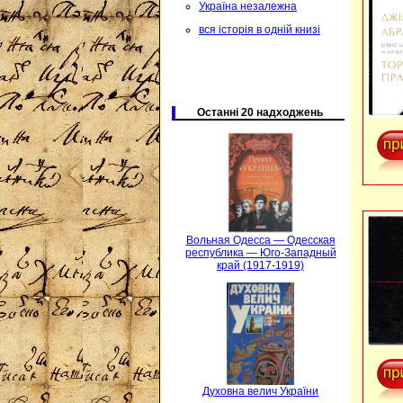
Україна незалежна
вся історія в одній книзі
Останні 20 надходжень
Вольная Одесса — Одесская
республика — Юго-Западный
край (1917-1919)
Духовна велич України