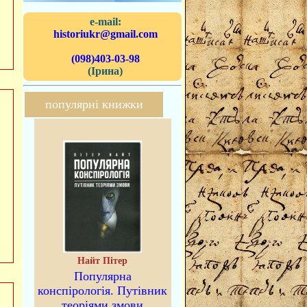
e-mail:
historiukr@gmail.com
(098)403-03-98
(Ірина)
популярні книжки
Найт Пітер
Популярна
конспірологія. Путівник
теоріями змови