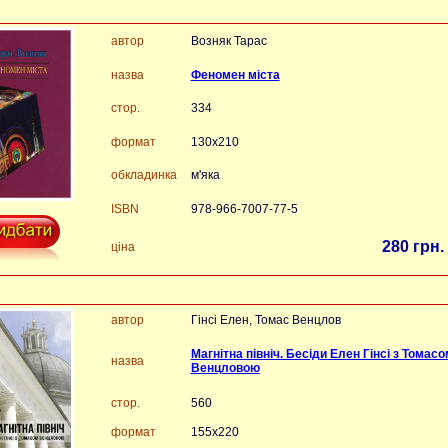
автор
Возняк Тарас
назва
Феномен міста
стор.
334
формат
130x210
обкладинка
м'яка
ISBN
978-966-7007-77-5
280 грн.
ціна
автор
Гінсі Елен, Томас Венцлов
Магнітна північ. Бесіди Елен Гінсі з Томасо
назва
Венцловою
стор.
560
формат
155х220