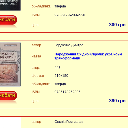
обкладинка
тверда
ISBN
978-617-629-627-0
300 грн.
ціна
автор
Гордієнко Дмитро
Народження Східної Європи: українські
назва
трансформації
стор.
448
формат
210x150
обкладинка
тверда
ISBN
9786178262396
390 грн.
ціна
автор
Семків Ростислав