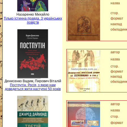
назва
стор.
Назаренко Михайло
формат
Тілько істинна правда. З українських
повір’їв
наклад
обкладин
автор
назва
стор.
формат
наклад
Денисенко Вадим, Пирович Віталій
обкладин
Постпутін. Росія, з якою нам
доведеться жити наступні 50 років
автор
назва
стор.
формат