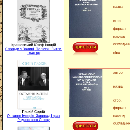
назва
стор.
формат
наклад
обкладин
Крашевський Юзеф Ігнацій
Спогади з Волині, Полісся і Литви.
ціна
1840 рік
автор
назва
стор.
формат
Плохій Сергій
наклад
Остання імперія. Занепад і крах
Радянського Союзу
обкладин