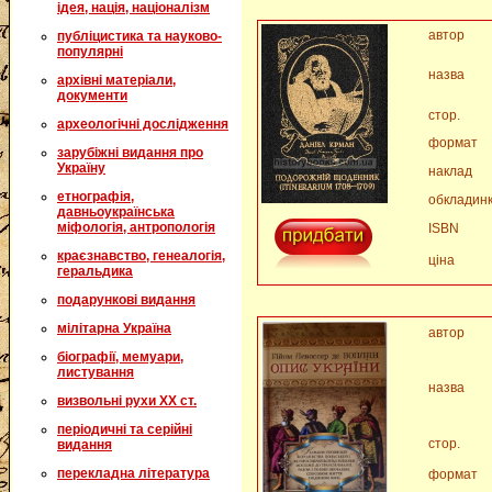
ідея, нація, націоналізм
автор
публіцистика та науково-
популярні
назва
архівні матеріали,
документи
стор.
археологічні дослідження
формат
зарубіжні видання про
Україну
наклад
етнографія,
обкладин
давньоукраїнська
міфологія, антропологія
ISBN
краєзнавство, генеалогія,
ціна
геральдика
подарункові видання
мілітарна Україна
автор
біографії, мемуари,
листування
назва
визвольні рухи XX ст.
періодичні та серійні
стор.
видання
перекладна література
формат