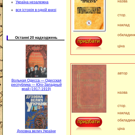
назва
Україна незалежна
вся історія в одній книзі
стор.
наклад
обкладин
Останні 20 надходжень
ціна
автор
Вольная Одесса — Одесская
республика — Юго-Западный
край (1917-1919)
назва
стор.
наклад
обкладин
ціна
Духовна велич України