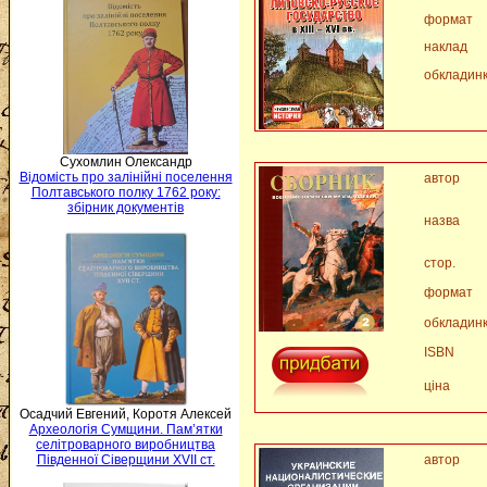
формат
наклад
обкладин
Сухомлин Олександр
Відомість про залінійні поселення
автор
Полтавського полку 1762 року:
збірник документів
назва
стор.
формат
обкладин
ISBN
ціна
Осадчий Евгений, Коротя Алексей
Археологія Сумщини. Пам’ятки
селітроварного виробництва
автор
Південної Сіверщини XVII ст.