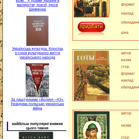
Божі…» Храми України в
формат
малярстві, поезії, прозі
Шевченка
наклад
обкладин
ціна
Українська культура. Коротка
історія культурного життя
автор
українського народа
назва
стор.
формат
наклад
обкладин
За лаштунками «Волині—43».
Невідома польсько-українська
війна
автор
найбільш популярні книжки
назва
цього тижня
стор.