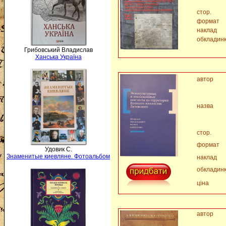
стор.
формат
наклад
обкладин
Грибовський Владислав
Ханська Україна
автор
назва
стор.
формат
Удовик С.
Знаменитые киевляне. Фотоальбом
наклад
обкладин
ціна
автор