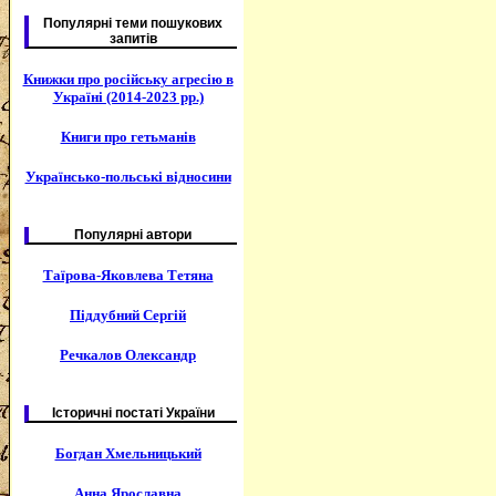
Популярні теми пошукових
запитів
Книжки про російську агресію в
Україні (2014-2023 рр.)
Книги про гетьманів
Українсько-польські відносини
Популярні автори
Таїрова-Яковлева Тетяна
Піддубний Сергій
Речкалов Олександр
Історичні постаті України
Богдан Хмельницький
Анна Ярославна