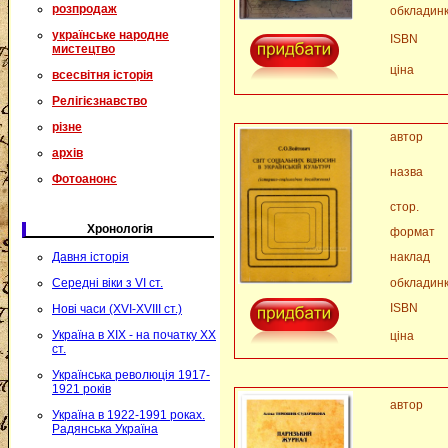
розпродаж
обкладин
українське народне
ISBN
мистецтво
ціна
всесвітня історія
Релігієзнавство
різне
автор
архів
назва
Фотоанонс
стор.
Хронологія
формат
Давня історія
наклад
Середні віки з VI ст.
обкладин
ISBN
Нові часи (XVI-XVIII ст.)
Україна в XIX - на початку XX
ціна
ст.
Українська революція 1917-
1921 років
автор
Україна в 1922-1991 роках.
Радянська Україна