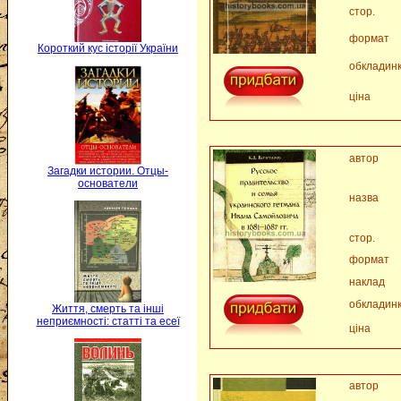
стор.
формат
Короткий кус історії України
обкладин
ціна
автор
Загадки истории. Отцы-
основатели
назва
стор.
формат
наклад
обкладин
Життя, смерть та інші
неприємності: статті та есеї
ціна
автор