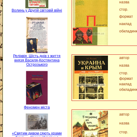
назва
стор.
Волинь у Другій світовій війні
формат
наклад
обкладин
Реліквія. Шість днів з життя
автор
князя Василя-Костянтина
Острозького
назва
стор.
формат
наклад
обкладин
Феномен міста
автор
назва
стор.
«Святим дивом сяють храми