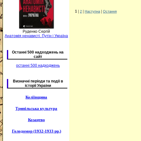
1
|
|
|
2
Наступна
Остання
Руденко Сергій
Анатомія ненависті. Путін і Україна
Останні 500 надходжень на
сайт
останні 500 надходжень
Визначні періоди та подіі в
історії України
Коліївщина
Трипільська культура
Козацтво
Голодомор (1932-1933 рр.)