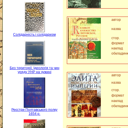
автор
назва
Солідарність і солідаризм
стор.
формат
наклад
обкладин
Без території. Ідеологія та чин
уряду УНР на чужині
автор
назва
стор.
формат
наклад
обкладин
Реєстри Полтавського полку
1654 р.