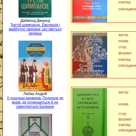
наклад
обкладин
Даймонд Джаред
Третій шимпанзе. Еволюція і
майбутнє тварини, що зветься
людина
автор
назва
стор.
формат
наклад
обкладин
автор
Любка Андрій
У пошуках варварів. Подорож до
країв, де починаються й не
назва
закінчуються Балкани
стор.
формат
наклад
обкладин