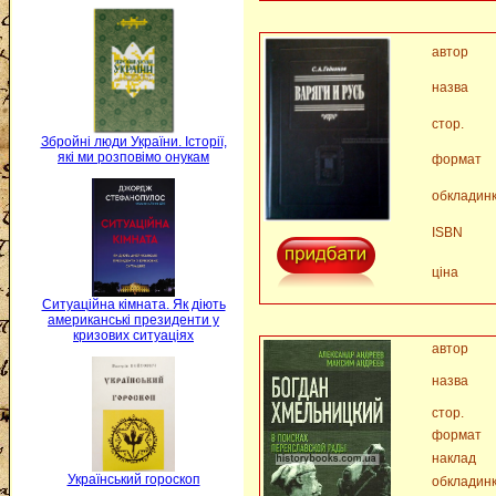
автор
назва
стор.
Збройні люди України. Історії,
які ми розповімо онукам
формат
обкладин
ISBN
ціна
Ситуаційна кімната. Як діють
американські президенти у
кризових ситуаціях
автор
назва
стор.
формат
наклад
Український гороскоп
обкладин