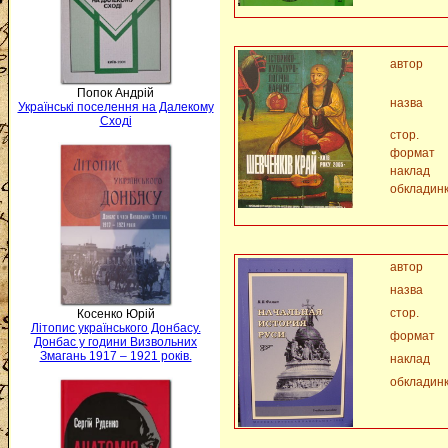
автор
Попок Андрій
назва
Українські поселення на Далекому
Сході
стор.
формат
наклад
обкладин
автор
назва
стор.
Косенко Юрій
Літопис українського Донбасу.
формат
Донбас у години Визвольних
Змагань 1917 – 1921 років.
наклад
обкладин