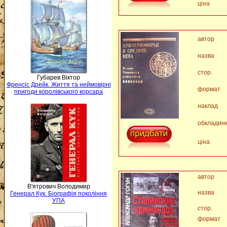
ціна
автор
назва
стор.
Губарев Віктор
Френсіс Дрейк. Життя та неймовірні
формат
пригоди королівського корсара
наклад
обкладин
ціна
автор
В'ятрович Володимир
назва
Генерал Кук. Біографія покоління
УПА
стор.
формат