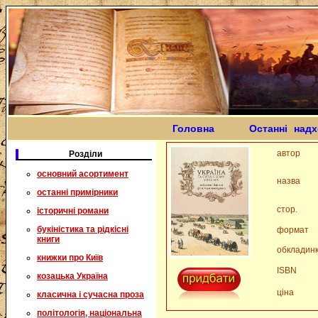
Головна
Останні над
автор
Розділи
основний асортимент
назва
останні примірники
стор.
історичні романи
букіністика та рідкісні
формат
книги
обкладин
книжки про Київ
ISBN
козацька Україна
ціна
класична і сучасна проза
політологія, національна