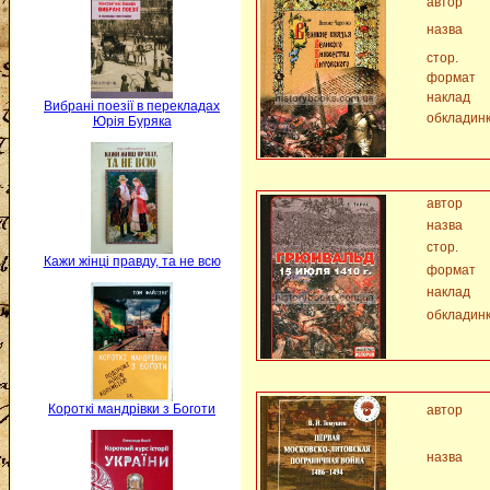
автор
назва
стор.
формат
наклад
Вибрані поезії в перекладах
обкладин
Юрія Буряка
автор
назва
стор.
Кажи жінці правду, та не всю
формат
наклад
обкладин
Короткі мандрівки з Боготи
автор
назва