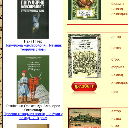
формат
наклад
обкладин
автор
Найт Пітер
Популярна конспірологія. Путівник
назва
теоріями змови
стор.
формат
наклад
обкладин
ціна
Різніченко Олександр, Алфьоров
Олександр
автор
Присяга козацьких полків, що були у
поході 1718 року
назва
стор.