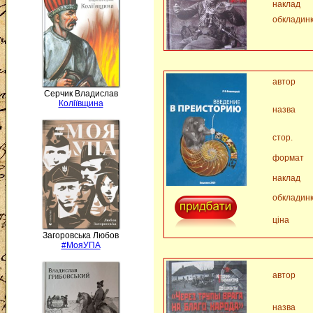
наклад
обкладин
автор
Серчик Владислав
Коліївщина
назва
стор.
формат
наклад
обкладин
ціна
Загоровська Любов
#МояУПА
автор
назва