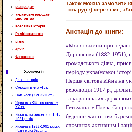
Також можна замовити к
розпродаж
товару(ів) через смс, або
українське народне
мистецтво
всесвітня історія
Анотація до книги:
Релігієзнавство
різне
«Мої спомини про недавн
архів
Дорошенка (1882-1951), в
Фотоанонс
громадського діяча, прис
періоду української істор
Хронологія
Перша світова війна на у
Давня історія
Середні віки з VI ст.
революція 1917 р., діяльн
Нові часи (XVI-XVIII ст.)
та українських державних
Україна в XIX - на початку
Гетьманату Павла Скоропа
XX ст.
Українська революція 1917-
буденне життя тих буремн
1921 років
споминах активним і заці
Україна в 1922-1991 роках.
Радянська Україна