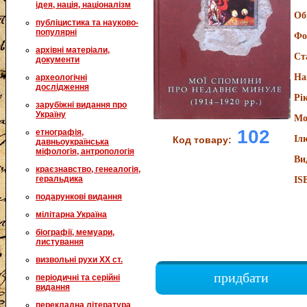
ідея, нація, націоналізм
Об
публіцистика та науково-
популярні
Фо
архівні матеріали,
Ст
документи
На
археологічні
дослідження
Рі
зарубіжні видання про
Україну
Мо
102
етнографія,
Іл
Код товару:
давньоукраїнська
міфологія, антропологія
Ви
краєзнавство, генеалогія,
геральдика
IS
подарункові видання
мілітарна Україна
біографії, мемуари,
листування
визвольні рухи XX ст.
придбати
періодичні та серійні
видання
перекладна література