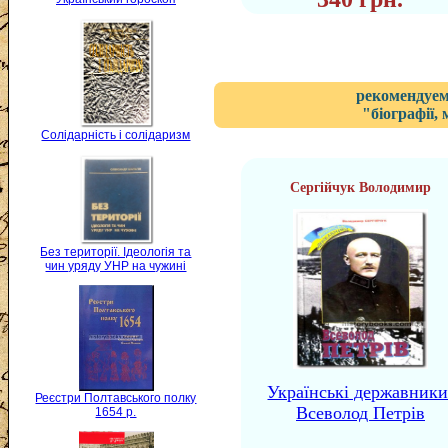
рекомендуем
"біографії,
Солідарність і солідаризм
Сергійчук Володимир
Без території. Ідеологія та
чин уряду УНР на чужині
Українські державники
Реєстри Полтавського полку
Всеволод Петрів
1654 р.