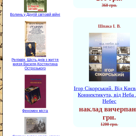
360 грн.
Волинь у Другій світовій війні
Шпака І. В.
Реліквія. Шість днів з життя
князя Василя-Костянтина
Острозького
Ігор Сікорський. Від Києв
Коннектикута, від Неба 
Небес
наклад вичерпан
Феномен міста
грн.
1200 грн.