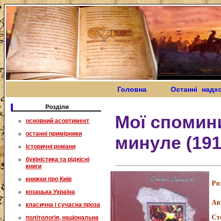
Головна
Останні надх
Розділи
Мої спомин
основний асортимент
останні примірники
минуле (191
історичні романи
букіністика та рідкісні
книги
книжки про Київ
Ро
козацька Україна
Ав
класична і сучасна проза
Ст
політологія, національна