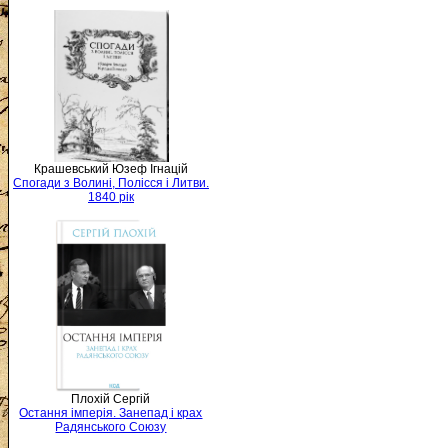
Крашевський Юзеф Ігнацій
Спогади з Волині, Полісся і Литви.
1840 рік
Плохій Сергій
Остання імперія. Занепад і крах
Радянського Союзу