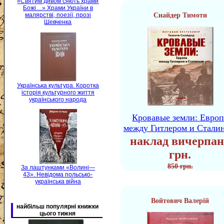
«Святим дивом сяють храми
Божі…» Храми України в
Снайдер Тимоти
малярстві, поезії, прозі
Шевченка
Українська культура. Коротка
історія культурного життя
українського народа
Кровавые земли: Европ
между Гитлером и Стали
наклад вичерпан
грн.
850 грн.
За лаштунками «Волині—
43». Невідома польсько-
українська війна
Войтович Валерій
найбільш популярні книжки
цього тижня