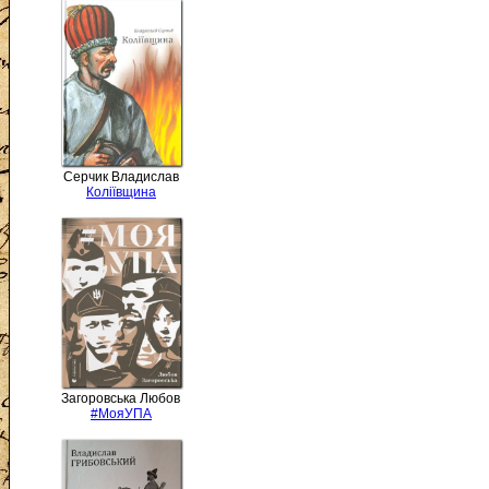
Серчик Владислав
Коліївщина
Загоровська Любов
#МояУПА