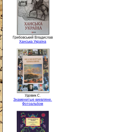
Грибовський Владислав
Ханська Україна
Удовик С.
Знаменитые киевляне.
Фотоальбом