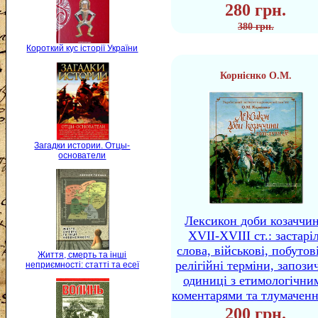
280 грн.
380 грн.
Короткий кус історії України
Корнієнко О.М.
Загадки истории. Отцы-
основатели
Лексикон доби козаччи
XVII-XVIII ст.: застаріл
слова, військові, побутов
Життя, смерть та інші
релігійні терміни, запози
неприємності: статті та есеї
одиниці з етимологічни
коментарями та тлумачен
200 грн.