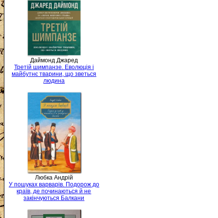
Даймонд Джаред
Третій шимпанзе. Еволюція і
майбутнє тварини, що зветься
людина
Любка Андрій
У пошуках варварів. Подорож до
країв, де починаються й не
закінчуються Балкани