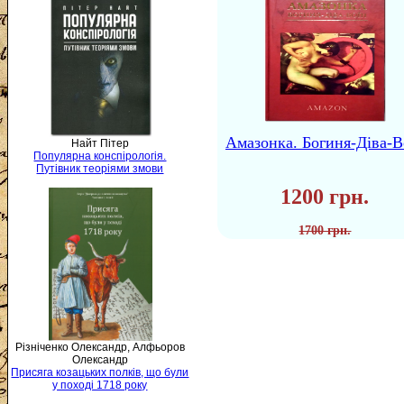
Амазонка. Богиня-Діва-В
Найт Пітер
Популярна конспірологія.
Путівник теоріями змови
1200 грн.
1700 грн.
Різніченко Олександр, Алфьоров
Олександр
Присяга козацьких полків, що були
у поході 1718 року