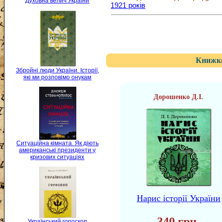
Духовна велич України
1921 років
Книжки
Збройні люди України. Історії,
які ми розповімо онукам
Дорошенко Д.І.
Ситуаційна кімната. Як діють
американські президенти у
кризових ситуаціях
Нарис історії України
340 грн.
Український гороскоп