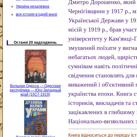
Дмитро Дорошенко, який 
Україна незалежна
Чернігівщини у 1917 р., 
вся історія в одній книзі
Української Держави у 19
місій у 1919 р., брав учас
університету у Кам'янці-П
Останні 20 надходжень
змушений поїхати у вигна
небагатьох людей, щирість
сумнівам навіть політичн
свідчення становлять для
виважений і об'єктивний 
Вольная Одесса — Одесская
республика — Юго-Западный
українства епохи. Книга 
край (1917-1919)
істориків, викладачів та с
зацікавлених в глибшому 
Національно-визвольних 
Книга відноситься до періоду іст