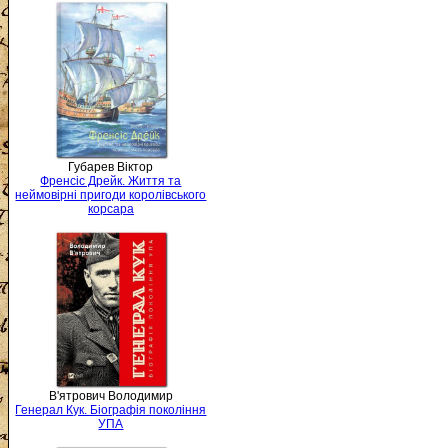
Губарев Віктор
Френсіс Дрейк. Життя та
неймовірні пригоди королівського
корсара
В'ятрович Володимир
Генерал Кук. Біографія покоління
УПА