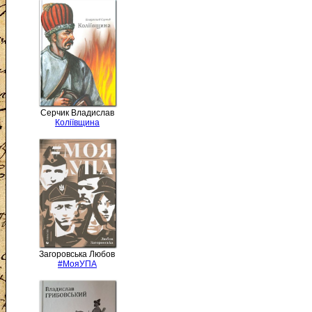
Серчик Владислав
Коліївщина
Загоровська Любов
#МояУПА