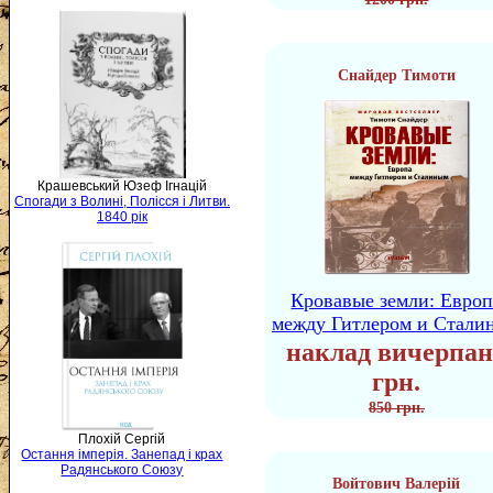
Снайдер Тимоти
Крашевський Юзеф Ігнацій
Спогади з Волині, Полісся і Литви.
1840 рік
Кровавые земли: Европ
между Гитлером и Стали
наклад вичерпан
грн.
850 грн.
Плохій Сергій
Остання імперія. Занепад і крах
Радянського Союзу
Войтович Валерій