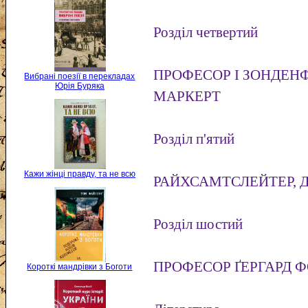
Розділ четвертий
ПРОФЕСОР І ЗОНДЕНФ
Вибрані поезії в перекладах
Юрія Буряка
МАРКЕРТ
Розділ п'ятий
Кажи жінці правду, та не всю
РАЙХСАМТСЛЕЙТЕР, Д
Розділ шостий
ПРОФЕСОР ҐЕРГАРД 
Короткі мандрівки з Боготи