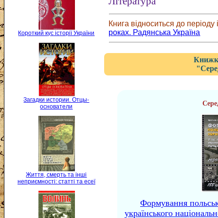
Література
Книга відноситься до періоду і
роках. Радянська Україна
Короткий кус історії України
Книжка
"Сере
Загадки истории. Отцы-
Сере
основатели
Життя, смерть та інші
неприємності: статті та есеї
Формування польсько
українського національн