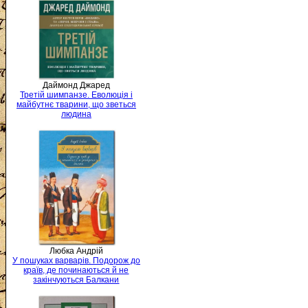
Даймонд Джаред
Третій шимпанзе. Еволюція і
майбутнє тварини, що зветься
людина
Любка Андрій
У пошуках варварів. Подорож до
країв, де починаються й не
закінчуються Балкани