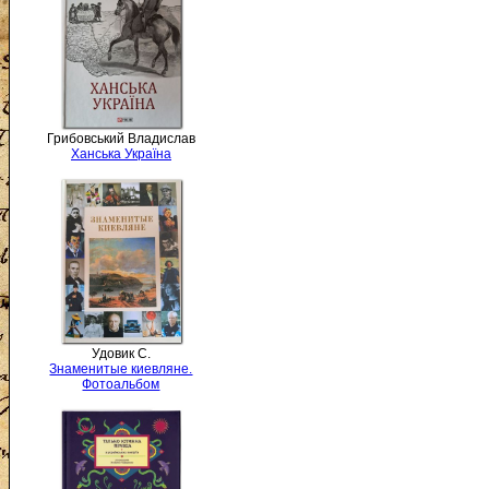
Грибовський Владислав
Ханська Україна
Удовик С.
Знаменитые киевляне.
Фотоальбом