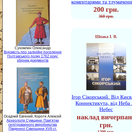
коментарями та тлумачен
200 грн.
360 грн.
Шпака І. В.
Сухомлин Олександр
Відомість про залінійні поселення
Полтавського полку 1762 року:
збірник документів
Ігор Сікорський. Від Києв
Коннектикута, від Неба 
Небес
наклад вичерпан
Осадчий Евгений, Коротя Алексей
Археологія Сумщини. Пам’ятки
грн.
селітроварного виробництва
Південної Сіверщини XVII ст.
1200 грн.