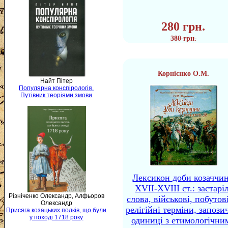
280 грн.
380 грн.
Корнієнко О.М.
Найт Пітер
Популярна конспірологія.
Путівник теоріями змови
Лексикон доби козаччи
XVII-XVIII ст.: застаріл
Різніченко Олександр, Алфьоров
слова, військові, побутов
Олександр
релігійні терміни, запози
Присяга козацьких полків, що були
у поході 1718 року
одиниці з етимологічни