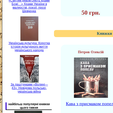
«Святим дивом сяють храми
Божі…» Храми України в
малярстві, поезії, прозі
50 грн.
Шевченка
Книжки 
Українська культура. Коротка
історія культурного життя
українського народа
Петров Олексій
За лаштунками «Волині—
43». Невідома польсько-
українська війна
Кава з присмаком попе
найбільш популярні книжки
цього тижня