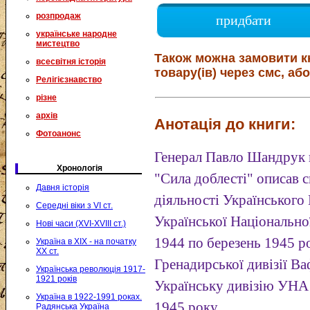
розпродаж
придбати
українське народне
мистецтво
Також можна замовити к
всесвітня історія
товару(ів) через смс, або
Релігієзнавство
різне
архів
Анотація до книги:
Фотоанонс
Генерал Павло Шандрук 
Хронологія
"Сила доблесті" описав с
Давня історія
діяльності Українського
Середні віки з VI ст.
Української Національної
Нові часи (XVI-XVIII ст.)
1944 по березень 1945 р
Україна в XIX - на початку
XX ст.
Гренадирської дивізії В
Українська революція 1917-
1921 років
Українську дивізію УНА т
Україна в 1922-1991 роках.
1945 року.
Радянська Україна