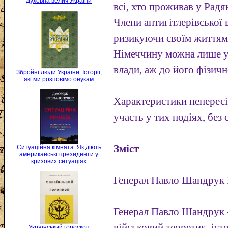
Духовна велич України
всі, хто проживав у Рад
Члени антигітлерівської 
ризикуючи своїм життям,
Німеччину можна лише у
влади, аж до його фізич
Збройні люди України. Історії,
які ми розповімо онукам
Характеристики непересі
участь у тих подіях, без 
Зміст
Ситуаційна кімната. Як діють
американські президенти у
кризових ситуаціях
Генерал Павло Шандрук 
Генерал Павло Шандрук 
військовий теоретик, іст
Український гороскоп