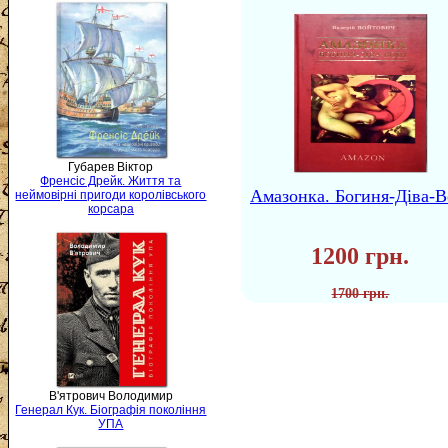
Губарев Віктор
Френсіс Дрейк. Життя та
Амазонка. Богиня-Діва-В
неймовірні пригоди королівського
корсара
1200 грн.
1700 грн.
В'ятрович Володимир
Генерал Кук. Біографія покоління
УПА