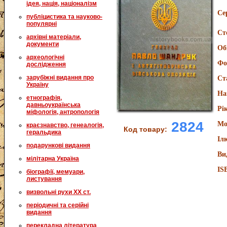
ідея, нація, націоналізм
Се
публіцистика та науково-
популярні
Ст
архівні матеріали,
документи
Об
археологічні
Фо
дослідження
зарубіжні видання про
Ст
Україну
На
етнографія,
давньоукраїнська
Рі
міфологія, антропологія
2824
Мо
краєзнавство, генеалогія,
Код товару:
геральдика
Іл
подарункові видання
Ви
мілітарна Україна
IS
біографії, мемуари,
листування
визвольні рухи XX ст.
періодичні та серійні
видання
перекладна література