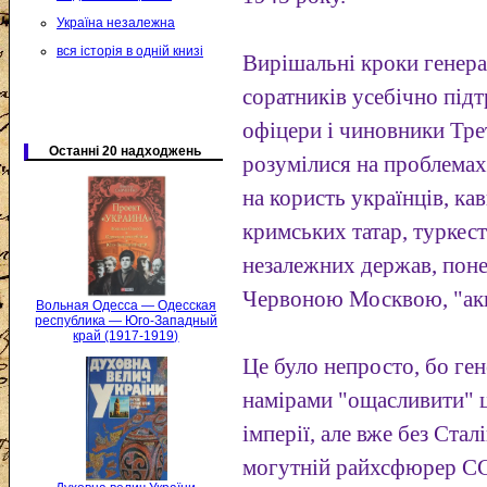
Україна незалежна
вся історія в одній книзі
Вирішальні кроки генера
соратників усебічно під
офіцери і чиновники Трет
Останні 20 надходжень
розумілися на проблема
на користь українців, кав
кримських татар, туркест
незалежних держав, пон
Червоною Москвою, "акц
Вольная Одесса — Одесская
республика — Юго-Западный
край (1917-1919)
Це було непросто, бо ген
намірами "ощасливити" ц
імперії, але вже без Стал
могутній райхсфюрер СС