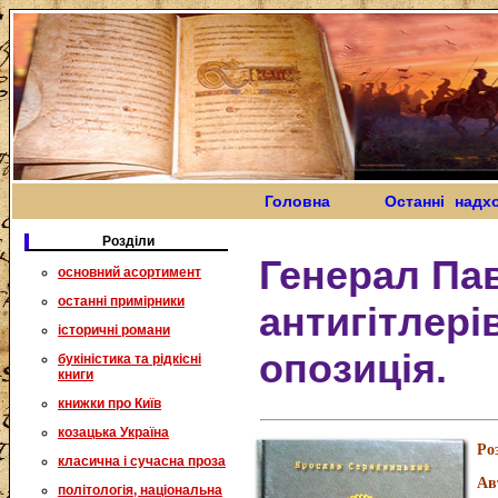
Головна
Останні надх
Розділи
Генерал Па
основний асортимент
останні примірники
антигітлері
історичні романи
опозиція.
букіністика та рідкісні
книги
книжки про Київ
козацька Україна
Ро
класична і сучасна проза
Ав
політологія, національна