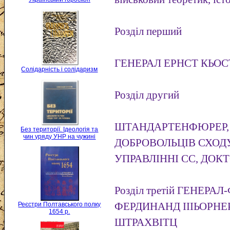
Розділ перший
ГЕНЕРАЛ ЕРНСТ КЬОС
Солідарність і солідаризм
Розділ другий
ШТАНДАРТЕНФЮРЕР,
Без території. Ідеологія та
чин уряду УНР на чужині
ДОБРОВОЛЬЦІВ СХОД
УПРАВЛІННІ СС, ДОКТ
Розділ третій ГЕНЕР
Реєстри Полтавського полку
ФЕРДИНАНД ІІІЬОРНЕ
1654 р.
ШТРАХВІТЦ