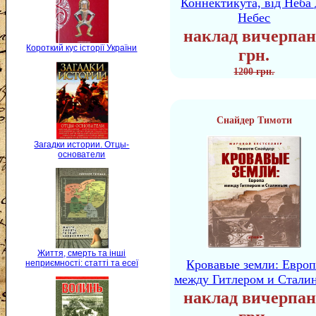
Коннектикута, від Неба 
Небес
наклад вичерпан
Короткий кус історії України
грн.
1200 грн.
Снайдер Тимоти
Загадки истории. Отцы-
основатели
Життя, смерть та інші
Кровавые земли: Европ
неприємності: статті та есеї
между Гитлером и Стали
наклад вичерпан