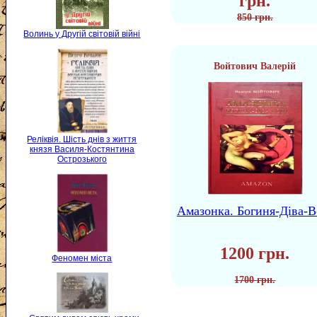
грн.
850 грн.
Волинь у Другій світовій війні
Войтович Валерій
Реліквія. Шість днів з життя
князя Василя-Костянтина
Острозького
Амазонка. Богиня-Діва-В
1200 грн.
Феномен міста
1700 грн.