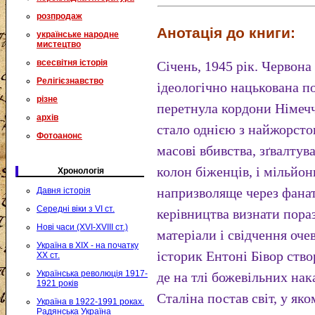
розпродаж
Анотація до книги:
українське народне
мистецтво
всесвітня історія
Січень, 1945 рік. Червона
Релігієзнавство
ідеологічно нацькована п
різне
перетнула кордони Німечч
архів
стало однією з найжорсто
Фотоанонс
масові вбивства, зґвалтув
колон біженців, і мільйо
Хронологія
напризволяще через фана
Давня історія
Середні віки з VI ст.
керівництва визнати пора
Нові часи (XVI-XVIII ст.)
матеріали і свідчення оче
Україна в XIX - на початку
історик Ентоні Бівор ств
XX ст.
Українська революція 1917-
де на тлі божевільних нак
1921 років
Сталіна постав світ, у як
Україна в 1922-1991 роках.
Радянська Україна