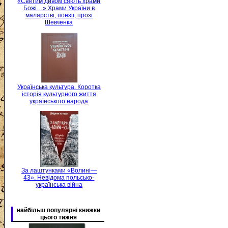
«Святим дивом сяють храми
Божі…» Храми України в
малярстві, поезії, прозі
Шевченка
Українська культура. Коротка
історія культурного життя
українського народа
За лаштунками «Волині—
43». Невідома польсько-
українська війна
найбільш популярні книжки
цього тижня