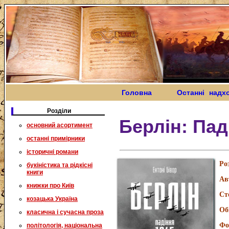
Головна
Останні надх
Розділи
Берлін: Паді
основний асортимент
останні примірники
історичні романи
Ро
букіністика та рідкісні
книги
Ав
книжки про Київ
Ст
козацька Україна
Об
класична і сучасна проза
Фо
політологія, національна