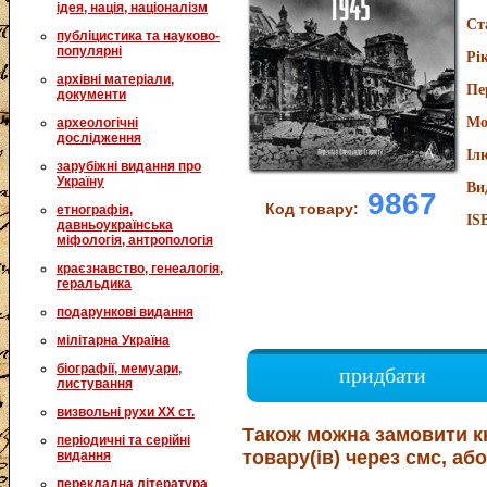
ідея, нація, націоналізм
Ст
публіцистика та науково-
популярні
Рі
архівні матеріали,
Пе
документи
Мо
археологічні
дослідження
Іл
зарубіжні видання про
Україну
Ви
9867
Код товару:
етнографія,
IS
давньоукраїнська
міфологія, антропологія
краєзнавство, генеалогія,
геральдика
подарункові видання
мілітарна Україна
біографії, мемуари,
придбати
листування
визвольні рухи XX ст.
Також можна замовити к
періодичні та серійні
товару(ів) через смс, або
видання
перекладна література