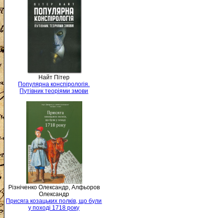
Найт Пітер
Популярна конспірологія.
Путівник теоріями змови
Різніченко Олександр, Алфьоров
Олександр
Присяга козацьких полків, що були
у поході 1718 року