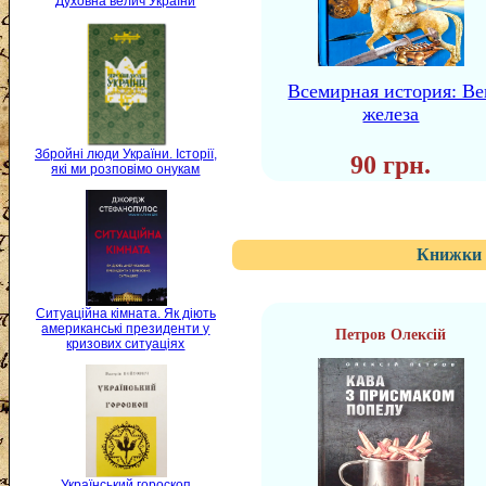
Духовна велич України
Всемирная история: Ве
железа
Збройні люди України. Історії,
90 грн.
які ми розповімо онукам
Книжки 
Ситуаційна кімната. Як діють
американські президенти у
Петров Олексій
кризових ситуаціях
Український гороскоп