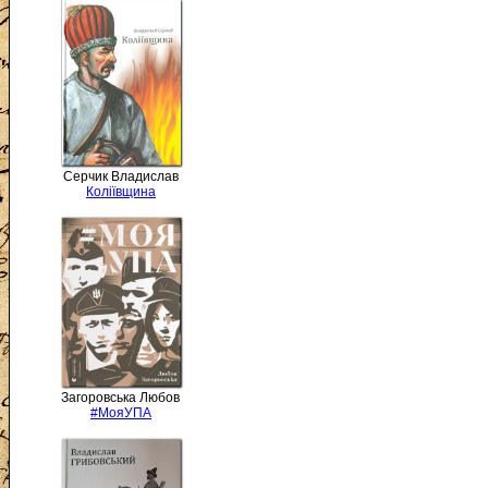
Серчик Владислав
Коліївщина
Загоровська Любов
#МояУПА