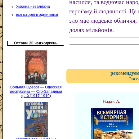
насилля, та водночас нар
Україна незалежна
героїзму й людяності. Це
вся історія в одній книзі
зло має людське обличчя, 
долях мільйонів.
Останні 20 надходжень
рекомендуем
"все
Вольная Одесса — Одесская
республика — Юго-Западный
край (1917-1919)
Бадак А.