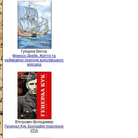
Губарев Віктор
Френсіс Дрейк. Життя та
неймовірні пригоди королівського
корсара
В'ятрович Володимир
Генерал Кук. Біографія покоління
УПА