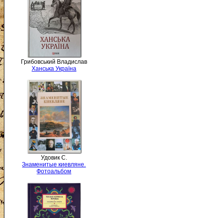
Грибовський Владислав
Ханська Україна
Удовик С.
Знаменитые киевляне.
Фотоальбом