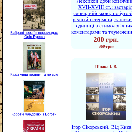
Лексикон доби козаччи
XVII-XVIII ст.: застаріл
слова, військові, побутов
релігійні терміни, запози
одиниці з етимологічни
коментарями та тлумачен
Вибрані поезії в перекладах
Юрія Буряка
200 грн.
360 грн.
Шпака І. В.
Кажи жінці правду, та не всю
Короткі мандрівки з Боготи
Ігор Сікорський. Від Києв