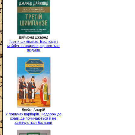
Даймонд Джаред
Третій шимпанзе. Еволюція і
майбутнє тварини, що зветься
людина
Любка Андрій
У пошуках варварів. Подорож до
країв, де починаються й не
закінчуються Балкани