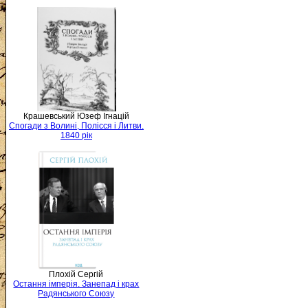
Крашевський Юзеф Ігнацій
Спогади з Волині, Полісся і Литви.
1840 рік
Плохій Сергій
Остання імперія. Занепад і крах
Радянського Союзу